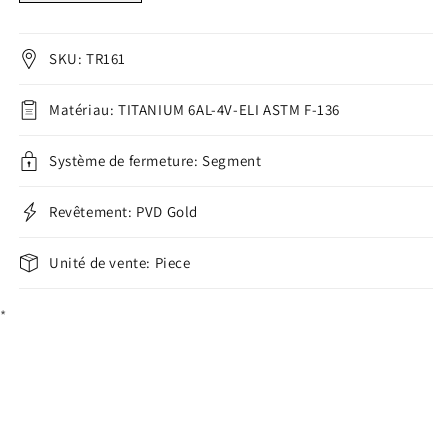
Titanium
Titanium
Ring
Ring
Turquoise
Turquoise
SKU: TR161
Segment
Segment
Matériau: TITANIUM 6AL-4V-ELI ASTM F-136
Système de fermeture: Segment
Revêtement: PVD Gold
Unité de vente: Piece
*