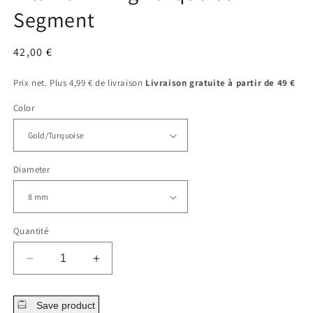
fenêtre
Segment
modale
Prix
42,00 €
régulier
Prix net. Plus 4,99 € de livraison
Livraison gratuite à partir de 49 €
Color
Diameter
Quantité
Diminuer
Augmenter
la
la
quantité
quantité
Save product
pour
pour