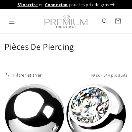
et
S'inscrire
ou
Connexion
pour les prix de gros
passer
au
contenu
Panier
C
Pièces De Piercing
o
l
Filtrer et trier
49 sur 544 produits
l
e
c
t
i