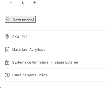
Diminuer
Augmenter
la
la
quantité
quantité
Save product
pour
pour
Retainer
Retainer
Labret
Labret
Joint
Joint
SKU: RL2
torique
torique
transparent
transparent
Matériau: Acrylique
Système de fermeture: Filetage Externe
Unité de vente: Pièce
*