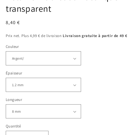
fenêtre
transparent
modale
Prix
8,40 €
régulier
Prix net. Plus 4,99 € de livraison
Livraison gratuite à partir de 49 €
Couleur
Épaisseur
Longueur
Quantité