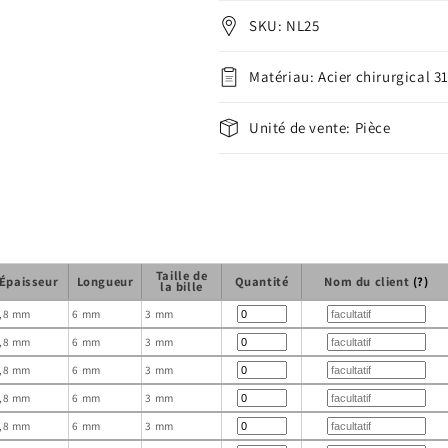
SKU: NL25
Matériau: Acier chirurgical 3
Unité de vente: Pièce
Taille de
Épaisseur
Longueur
Quantité
Nom du client
(?)
la bille
,8 mm
6 mm
3 mm
,8 mm
6 mm
3 mm
,8 mm
6 mm
3 mm
,8 mm
6 mm
3 mm
,8 mm
6 mm
3 mm