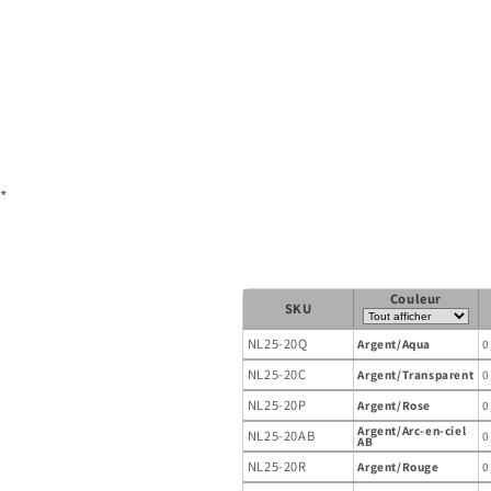
média
1
dans
une
fenêtre
modale
*
Couleur
SKU
NL25-20Q
Argent/Aqua
0
NL25-20C
Argent/Transparent
0
NL25-20P
Argent/Rose
0
Argent/Arc-en-ciel
NL25-20AB
0
AB
NL25-20R
Argent/Rouge
0