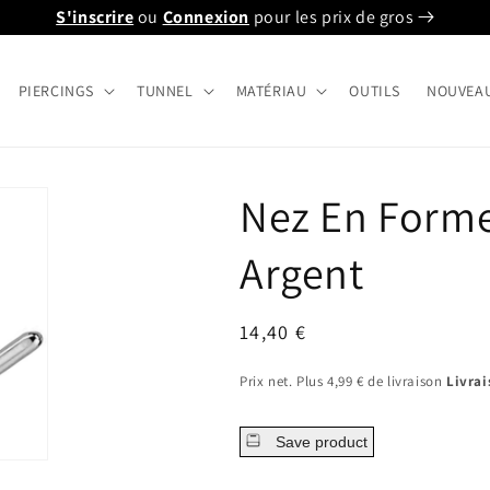
S'inscrire
ou
Connexion
pour les prix de gros
PIERCINGS
TUNNEL
MATÉRIAU
OUTILS
NOUVEA
Nez En Forme 
Argent
Prix
14,40 €
régulier
Prix net. Plus 4,99 € de livraison
Livrai
Save product