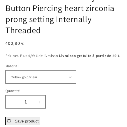
fenêtre
Button Piercing heart zirconia
modale
prong setting Internally
Threaded
Prix
400,80 €
régulier
Prix net. Plus 4,99 € de livraison
Livraison gratuite à partir de 49 €
Material
Quantité
Diminuer
Augmenter
la
la
quantité
quantité
Save product
pour
pour