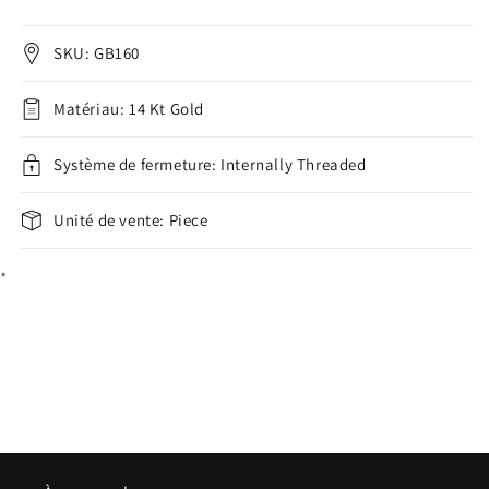
Solid
Solid
Gold
Gold
14
14
SKU: GB160
Carat
Carat
Belly
Belly
Matériau: 14 Kt Gold
Button
Button
Piercing
Piercing
heart
Système de fermeture: Internally Threaded
heart
zirconia
zirconia
prong
prong
Unité de vente: Piece
setting
setting
Internally
Internally
*
Threaded
Threaded