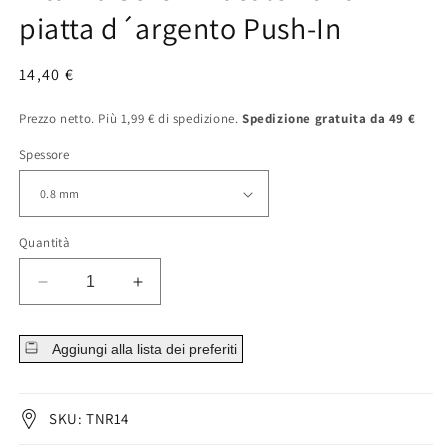
piatta d´argento Push-In
Prezzo
14,40 €
normale
Prezzo netto. Più 1,99 € di spedizione.
Spedizione gratuita da 49 €
Spessore
Quantità
Diminuisci
Aumenta
la
la
quantità
quantità
Aggiungi alla lista dei preferiti
per
per
Titanio
Titanio
Screw
Screw
Nasale
Nasale
SKU: TNR14
Luna
Luna