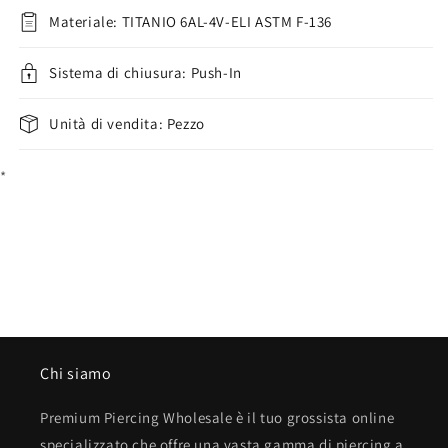
piatta
piatta
Materiale: TITANIO 6AL-4V-ELI ASTM F-136
d
d
´argento
´argento
Push-
Sistema di chiusura: Push-In
Push-
In
In
Unità di vendita: Pezzo
*
Chi siamo
Premium Piercing Wholesale è il tuo grossista online
specializzato che offre una vasta gamma di piercing a