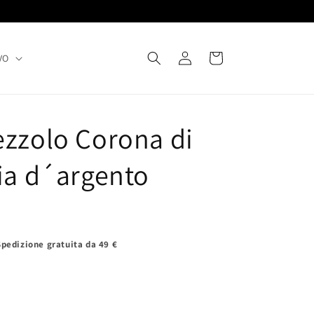
Accedi
Carrello
VO
ezzolo Corona di
cia d´argento
Spedizione gratuita da 49 €