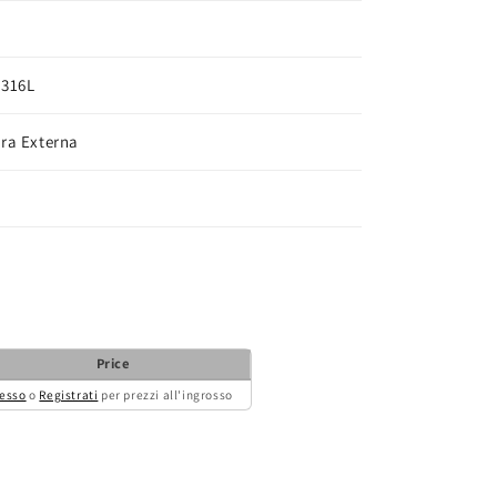
 316L
ura Externa
Price
esso
o
Registrati
per prezzi all'ingrosso