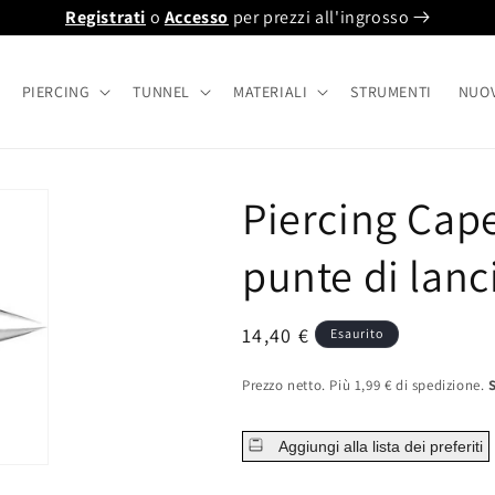
Registrati
o
Accesso
per prezzi all'ingrosso
PIERCING
TUNNEL
MATERIALI
STRUMENTI
NUO
Piercing Cap
punte di lan
Prezzo
14,40 €
Esaurito
normale
Prezzo netto. Più 1,99 € di spedizione.
Aggiungi alla lista dei preferiti