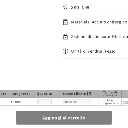
SKU: N49
Materiale: Acciaio chirurgico
Sistema di chiusura: Filettat
Unità di vendita: Pezzo
Tempo di
sore
Lunghezza
Quantità
Nome cliente
(?)
consegna
Non
16 mm
Acc
disponibile