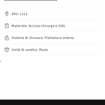
Labret
Labret
Sfera
Sfera
pietra
pietra
SKU: L112
semipreziosa
semipreziosa
Filettatura
Filettatura
Materiale: Acciaio chirurgico 316L
Interna
Interna
Sistema di chiusura: Filettatura Interna
Unità di vendita: Pezzo
*