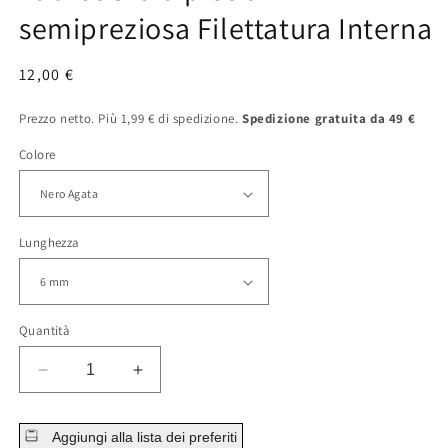
semipreziosa Filettatura Interna
Prezzo
12,00 €
normale
Prezzo netto. Più 1,99 € di spedizione.
Spedizione gratuita da 49 €
Colore
Lunghezza
Quantità
Diminuisci
Aumenta
la
la
quantità
quantità
Aggiungi alla lista dei preferiti
per
per