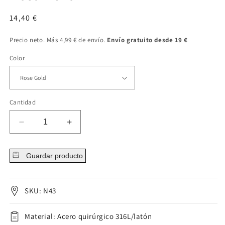
Precio
14,40 €
regular
Precio neto. Más 4,99 € de envío.
Envío gratuito desde 19 €
Color
Cantidad
Disminuir
Aumentar
cantidad
cantidad
para
para
Guardar producto
Rosa
Rosa
Pezón
Pezón
SKU: N43
Material: Acero quirúrgico 316L/latón