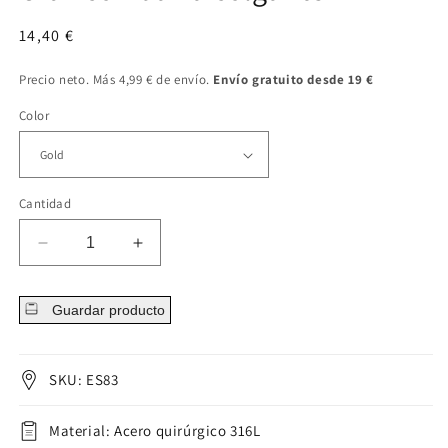
Precio
14,40 €
regular
Precio neto. Más 4,99 € de envío.
Envío gratuito desde 19 €
Color
Cantidad
Disminuir
Aumentar
cantidad
cantidad
para
para
Guardar producto
Cruz
Cruz
con
con
barra
barra
colgante
colgante
SKU: ES83
Material: Acero quirúrgico 316L