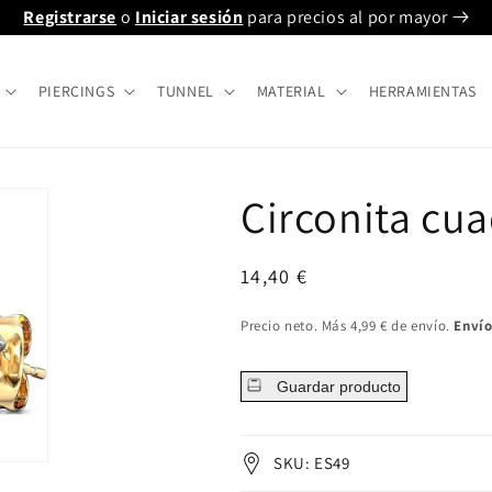
Registrarse
o
Iniciar sesión
para precios al por mayor
PIERCINGS
TUNNEL
MATERIAL
HERRAMIENTAS
Circonita cu
Precio
14,40 €
regular
Precio neto. Más 4,99 € de envío.
Envío
Guardar producto
SKU: ES49