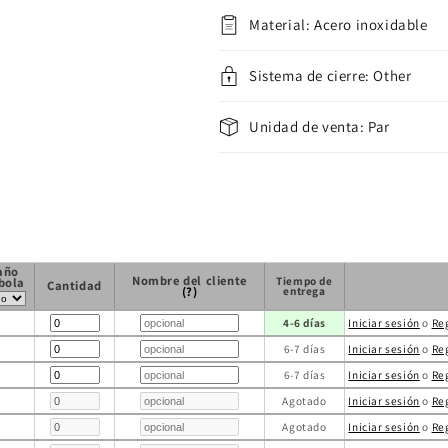
Material: Acero inoxidable
Sistema de cierre: Other
Unidad de venta: Par
año
Nombre del cliente
Tiempo de
 bola
Cantidad
(?)
entrega
4-6 días
Iniciar sesión
o
Re
6-7 días
Iniciar sesión
o
Re
6-7 días
Iniciar sesión
o
Re
Agotado
Iniciar sesión
o
Re
Agotado
Iniciar sesión
o
Re