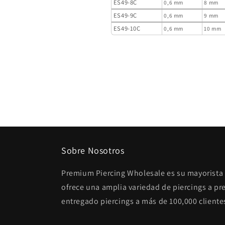
ES49-8C
0,6 mm
8 mm
ES49-9C
0,6 mm
9 mm
ES49-10C
0,6 mm
10 mm
Sobre Nosotros
Premium Piercing Wholesale es su mayorista 
ofrece una amplia variedad de piercings a p
entregado piercings a más de 100,000 cliente