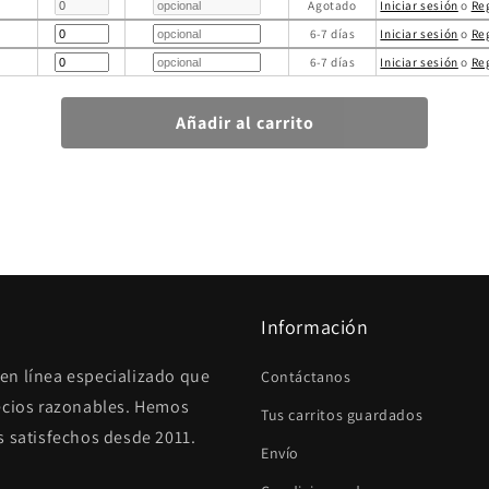
Agotado
Iniciar sesión
o
Re
6-7 días
Iniciar sesión
o
Re
6-7 días
Iniciar sesión
o
Re
Información
en línea especializado que
Contáctanos
recios razonables. Hemos
Tus carritos guardados
s satisfechos desde 2011.
Envío