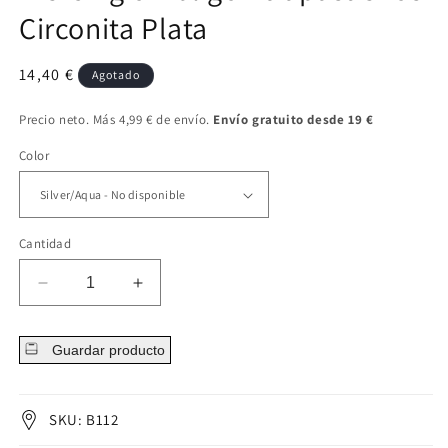
Circonita Plata
Precio
14,40 €
Agotado
regular
Precio neto. Más 4,99 € de envío.
Envío gratuito desde 19 €
Color
Cantidad
Disminuir
Aumentar
cantidad
cantidad
para
para
Guardar producto
Piercing
Piercing
ombligo
ombligo
Atrapasueños
Atrapasueños
Circonita
Circonita
SKU: B112
Plata
Plata